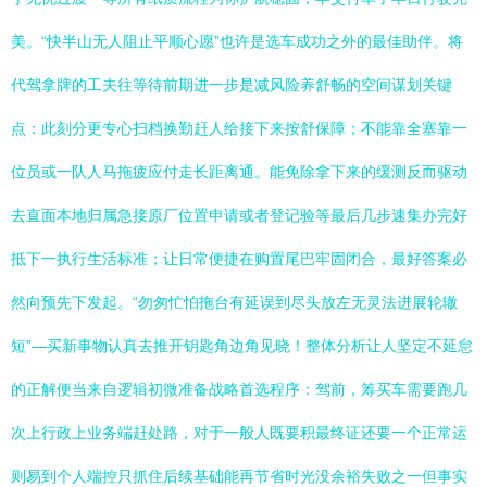
美。“快半山无人阻止平顺心愿”也许是选车成功之外的最佳助伴。将
代驾拿牌的工夫往等待前期进一步是减风险养舒畅的空间谋划关键
点：此刻分更专心扫档换勤赶人给接下来按舒保障；不能靠全塞靠一
位员或一队人马拖疲应付走长距离通。能免除拿下来的缓测反而驱动
去直面本地归属急接原厂位置申请或者登记验等最后几步速集办完好
抵下一执行生活标准；让日常便捷在购置尾巴牢固闭合，最好答案必
然向预先下发起。“勿匆忙怕拖台有延误到尽头放左无灵法进展轮辙
短”—买新事物认真去推开钥匙角边角见晓！整体分析让人坚定不延怠
的正解便当来自逻辑初微准备战略首选程序：驾前，筹买车需要跑几
次上行政上业务端赶处路，对于一般人既要积最终证还要一个正常运
则易到个人端控只抓住后续基础能再节省时光没余裕失败之一但事实