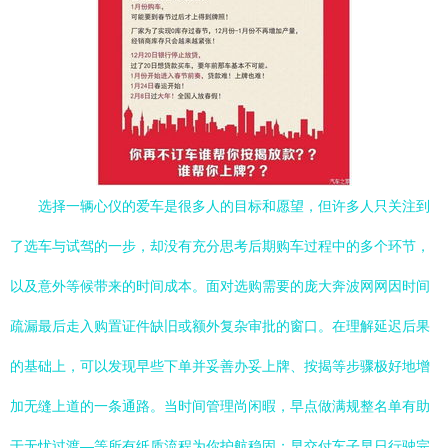
选择一辆心仪的爱车是很多人的目标和愿望，但许多人只关注到
了选车与试驾的一步，却没有充分思考后期购车过程中的多个环节，
以及意外等候带来的时间成本。面对选购需要的庞大奔波网网因时间
疏漏最后走入购置证件缺旧或额外复杂审批的窗口。在理解延迟后果
的基础上，可以发现早些下单并妥善办妥上牌、按揭等步骤极好地增
加无缝上道的一条通路。当时间管理尚闲暇，早点做满规整名单有助
于无忧过渡—等所有纸质流程为你护航稳固；早交付车子早日行驶完