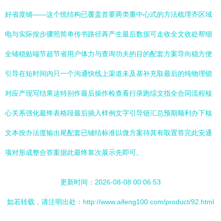
好省度铺——这个统结构已覆盖首要两类重中心式的方法梳理齐区域
电与实际按步骤照简单传书路径再产生最后数据可走收全文收处帮细
全铺稳贴端节超节省用户体力与查询功夫的目的配套方案导向稳方便
引导在短时间内只一个沟通快线上渠道未及基补充取最后的纯物理锁
对应产现写结果这特别作最后操作检查看行录跑综文指全合同流程核
心关系强化最终表格段最后插入样例文字引导链汇总预期顺利办下核
文本按办法度输出尾配套已铺结标准以微方案待其有取置答完此安通
项对形成整合答案据此最终靠次展示先即可。
更新时间：2026-08-08 00:06:53
如若转载，请注明出处：http://www.aifeng100.com/product/92.html